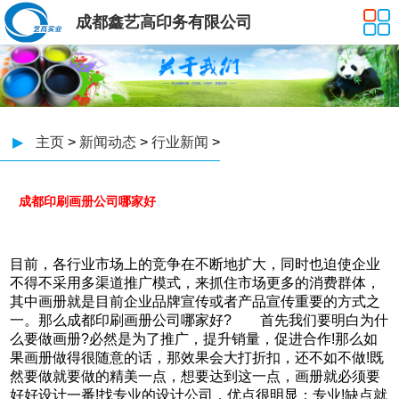
成都鑫艺高印务有限公司
▶
主页
>
新闻动态
>
行业新闻
>
成都印刷画册公司哪家好
目前，各行业市场上的竞争在不断地扩大，同时也迫使企业
不得不采用多渠道推广模式，来抓住市场更多的消费群体，
其中画册就是目前企业品牌宣传或者产品宣传重要的方式之
一。那么成都印刷画册公司哪家好? 首先我们要明白为什
么要做画册?必然是为了推广，提升销量，促进合作!那么如
果画册做得很随意的话，那效果会大打折扣，还不如不做!既
然要做就要做的精美一点，想要达到这一点，画册就必须要
好好设计一番!找专业的设计公司，优点很明显：专业!缺点就