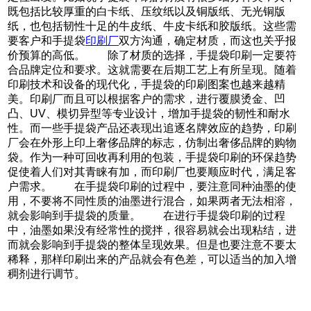
既包括比较厚重的白卡纸、压纹纸以及铜版纸、无光铜版
纸，也包括韧性十足的牛皮纸、牛皮卡纸和胶版纸。这些需
要客户和手提袋
印刷厂
双方沟通，确定材质，而这也关乎报
价预算的高低。 除了材质的选择，手提袋印刷一定要符
合品牌定位和要求。这就需要在后期工艺上有所呈现。随着
印刷技术和设备的现代化，手提袋的印刷图案也越来越精
美。印刷厂而且可以根据客户的需求，进行覆膜烫金、凹
凸、UV、模切异型等专业设计，增加手提袋的韧性和耐水
性。而一些手提袋产品还表现出追逐名牌效应的趋势，印刷
厂会在外形上印上奢侈品牌的标志，仿制出奢侈品牌的购物
袋。作为一种可回收再利用的包装，手提袋印刷的环保趋势
促使着人们对其青睐有加，而印刷厂也要顺应时代，满足客
户需求。 在手提袋印刷的过程中，要注意同种油墨的使
用，不要将不同性质的油墨进行混合，如果两者无法相溶，
就会影响到手提袋的质量。 在进行手提袋印刷的过程
中，油墨如果没有经常性的搅拌，很容易就会出现粘结，进
而就会影响到手提袋的整体呈现效果。但是也要注意不要太
稀释，那样印刷出来的产品就会有色差，可以适当的加入增
稠剂进行调节。