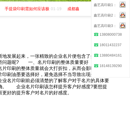
鑫艺高印刷1：
手提袋印刷需如何应该极
01-19
成都鑫艺高印务招聘平面
07-01
鑫艺高印刷2：
鑫艺高印刷3：
13808000738
18011432237
13880484161
断地发展起来，一张精致的企业名片便包含了企业的产
哪些问题呢? 一、名片印刷的整体质量要好 名片
18148139290
名片印刷的整体质量就会大打折扣，从而会影响到客户
印刷油墨要选择好，避免选择不当导致出现企业名片
业名片印刷前必须清楚的了解客户对于名片的具体要
确。 企业名片印刷该怎样提升客户好感度?要想提
而更好的提升客户对名片的好感度。